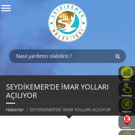
Kültür
Haritası
SEYDİKEMER’DE İMAR YOLLARI
AÇILIYOR
E-Belediye
Haberler
SEYDİKEMER’DE İMAR YOLLARI AÇILIYOR
Başvuru
Rehberi
Nöbetçi
Eczaneler