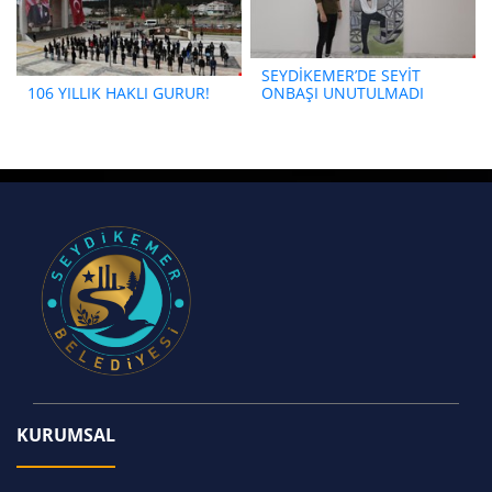
SEYDİKEMER’DE SEYİT
106 YILLIK HAKLI GURUR!
ONBAŞI UNUTULMADI
KURUMSAL