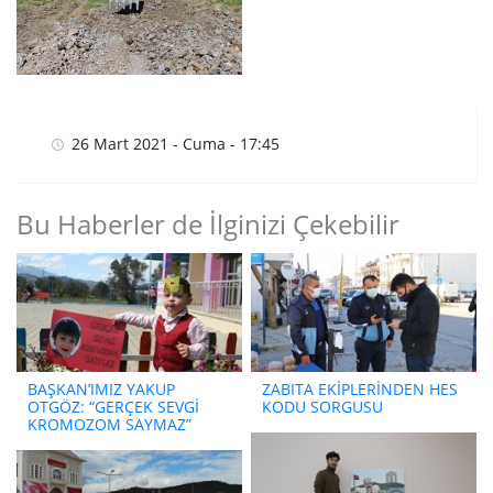
26 Mart 2021 - Cuma - 17:45
Bu Haberler de İlginizi Çekebilir
BAŞKAN’IMIZ YAKUP
ZABITA EKİPLERİNDEN HES
OTGÖZ: “GERÇEK SEVGİ
KODU SORGUSU
KROMOZOM SAYMAZ”