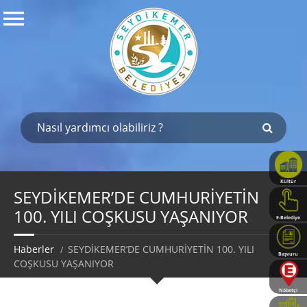
Kültür
Haritası
SEYDİKEMER’DE CUMHURİYETİN
100. YILI COŞKUSU YAŞANIYOR
E-Belediye
Haberler
SEYDİKEMER’DE CUMHURİYETİN 100. YILI
Başvuru
COŞKUSU YAŞANIYOR
Rehberi
Nöbetçi
Eczaneler