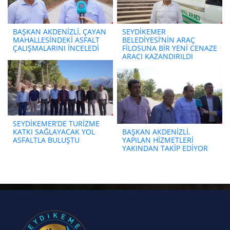
BAŞKAN AKDENİZLİ, ÇAYAN
SEYDİKEMER
MAHALLESİNDEKİ ASFALT
BELEDİYESİ’NİN ARAÇ
ÇALIŞMALARINI İNCELEDİ
FİLOSUNA BİR YENİ CENAZE
ARACI KAZANDIRILDI
SEYDİKEMER’DE TURİZME
KATKI SAĞLAYACAK YOL
BAŞKAN AKDENİZLİ,
ASFALTLA BULUŞTU
YAPILAN HİZMETLERİ
YAKINDAN TAKİP EDİYOR