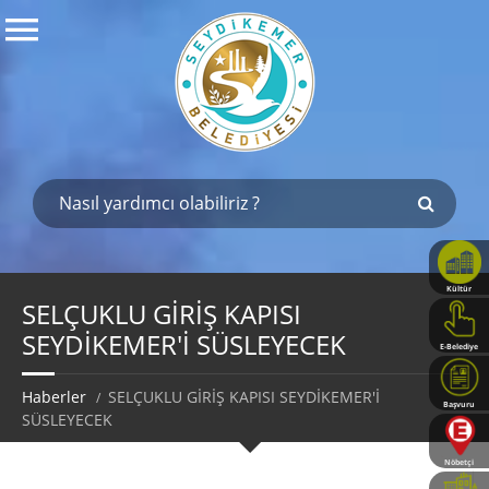
Kültür
Haritası
SELÇUKLU GİRİŞ KAPISI
SEYDİKEMER'İ SÜSLEYECEK
E-Belediye
Haberler
SELÇUKLU GİRİŞ KAPISI SEYDİKEMER'İ
Başvuru
SÜSLEYECEK
Rehberi
Nöbetçi
Eczaneler