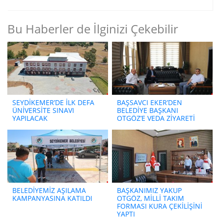
Bu Haberler de İlginizi Çekebilir
SEYDİKEMER’DE İLK DEFA
BAŞSAVCI EKER’DEN
ÜNİVERSİTE SINAVI
BELEDİYE BAŞKANI
YAPILACAK
OTGÖZ’E VEDA ZİYARETİ
BELEDİYEMİZ AŞILAMA
BAŞKANIMIZ YAKUP
KAMPANYASINA KATILDI
OTGÖZ, MİLLİ TAKIM
FORMASI KURA ÇEKİLİŞİNİ
YAPTI