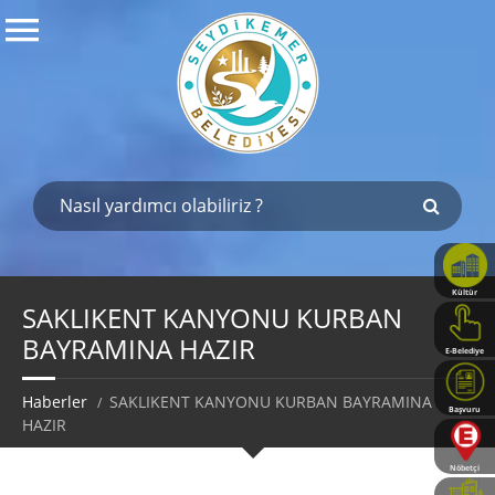
Kültür
Haritası
SAKLIKENT KANYONU KURBAN
BAYRAMINA HAZIR
E-Belediye
Haberler
SAKLIKENT KANYONU KURBAN BAYRAMINA
Başvuru
HAZIR
Rehberi
Nöbetçi
Eczaneler