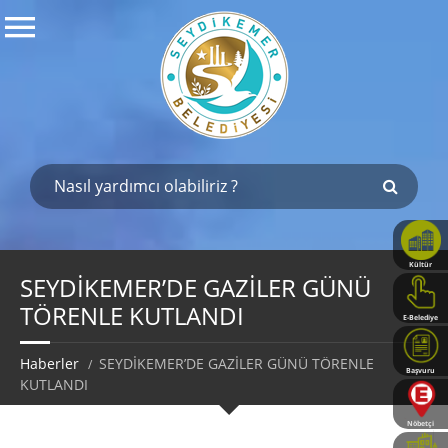
Kültür
Haritası
SEYDİKEMER’DE GAZİLER GÜNÜ
TÖRENLE KUTLANDI
E-Belediye
Haberler
SEYDİKEMER’DE GAZİLER GÜNÜ TÖRENLE
Başvuru
KUTLANDI
Rehberi
Nöbetçi
Eczaneler