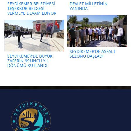
SEYDİKEMER BELEDİYESİ
DEVLET MİLLETİNİN
TEŞEKKÜR BELGESİ
YANINDA
VERMEYE DEVAM EDİYOR
SEYDİKEMER’DE ASFALT
SEYDİKEMER’DE BÜYÜK
SEZONU BAŞLADI
ZAFERİN 99’UNCU YIL
DÖNÜMÜ KUTLANDI