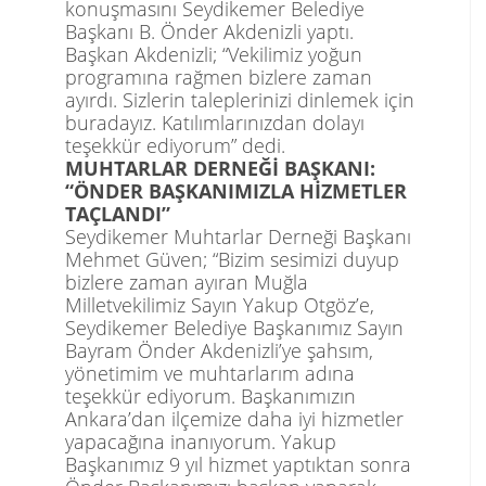
konuşmasını
Seydikemer Belediye
Başkanı B. Önder Akdenizli yaptı.
Başkan Akdenizli;
“Vekilimiz yoğun
programına rağmen bizlere zaman
ayırdı. Sizlerin taleplerinizi dinlemek için
buradayız. Katılımlarınızdan dolayı
teşekkür ediyorum” dedi.
MUHTARLAR DERNEĞİ BAŞKANI:
“ÖNDER BAŞKANIMIZLA H
İZ
METLER
TAÇLANDI”
Seydikemer Muhtarlar Derneği Başkanı
Mehmet Güven; “Bizim sesimizi duyup
bizlere zaman ayıran Muğla
Milletvekilimiz Sayın Yakup Otgöz’e,
Seydikemer Belediye Başkanımız Sayın
Bayram Önder Akdenizli’ye şahsım,
yönetimim ve muhtarlarım adına
teşekkür ediyorum. Başkanımızın
Ankara’dan ilçemize daha iyi hizmetler
yapacağına inanıyorum. Yakup
Başkanımız 9 yıl hizmet yaptıktan sonra