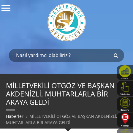
Kültür
Haritası
MİLLETVEKİLİ OTGÖZ VE BAŞKAN
AKDENİZLİ, MUHTARLARLA BİR
E-Belediye
ARAYA GELDİ
Başvuru
Rehberi
Haberler
MİLLETVEKİLİ OTGÖZ VE BAŞKAN AKDENİZLİ,
MUHTARLARLA BİR ARAYA GELDİ
Nöbetçi
Eczaneler