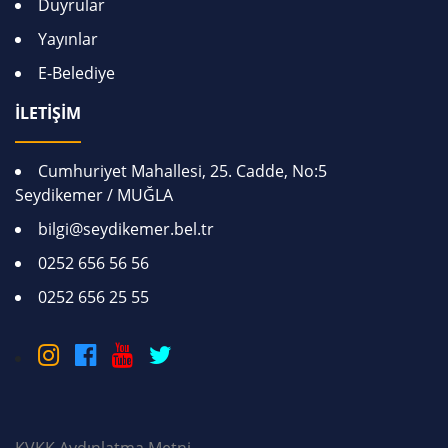
Duyrular
Yayınlar
E-Belediye
İLETİŞİM
Cumhuriyet Mahallesi, 25. Cadde, No:5
Seydikemer / MUĞLA
bilgi@seydikemer.bel.tr
0252 656 56 56
0252 656 25 55
KVKK Aydınlatma Metni