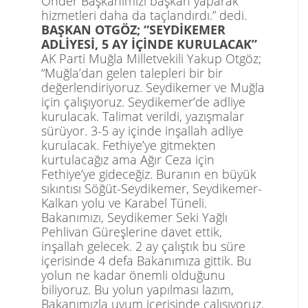
Önder Başkanımızı başkan yaparak
hizmetleri daha da taçlandırdı.” dedi.
BAŞKAN OTGÖZ; “SEYDİKEMER
ADLİYESİ, 5 AY İÇİNDE KURULACAK”
AK Parti Muğla Milletvekili Yakup Otgöz;
“
Muğla’dan gelen talepleri bir bir
değerlendiriyoruz. Seydikemer ve Muğla
için çalışıyoruz. Seydikemer’de adliye
kurulacak. Talimat verildi, yazışmalar
sürüyor. 3-5 ay içinde inşallah adliye
kurulacak. Fethiye’ye gitmekten
kurtulacağız ama Ağır Ceza için
Fethiye’ye gideceğiz. Buranın en büyük
sıkıntısı Söğüt-Seydikemer, Seydikemer-
Kalkan yolu ve Karabel Tüneli.
Bakanımızı, Seydikemer Seki Yağlı
Pehlivan Güreşlerine davet ettik,
inşallah gelecek. 2 ay çalıştık bu süre
içerisinde 4 defa Bakanımıza gittik. Bu
yolun ne kadar önemli olduğunu
biliyoruz. Bu yolun yapılması lazım,
Bakanımızla
uyum içerisinde çalışıyoruz.