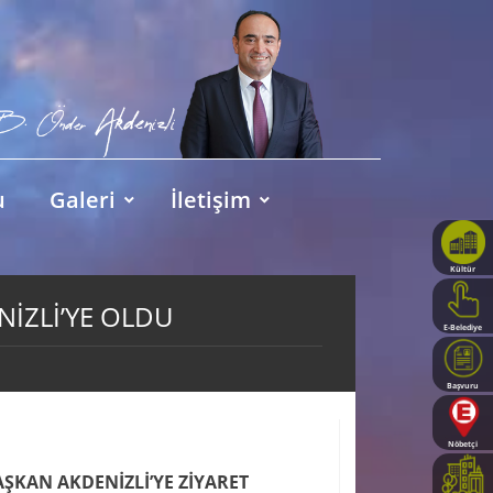
u
Galeri
İletişim
Kültür
Haritası
NİZLİ’YE OLDU
E-Belediye
Başvuru
Rehberi
Nöbetçi
Eczaneler
AŞKAN AKDENİZLİ’YE ZİYARET