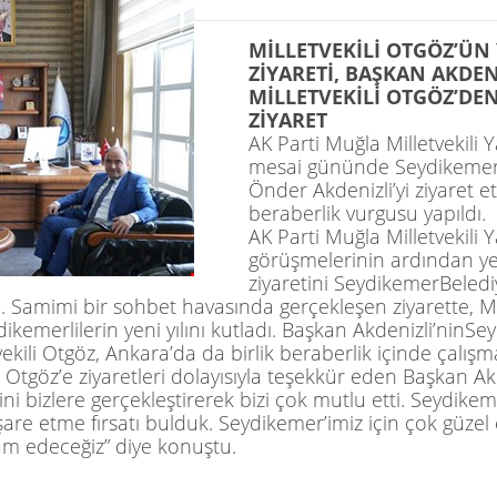
MİLLETVEKİLİ OTGÖZ’
ÜN 
ZİYARETİ
,
BAŞKAN AKDEN
MİLLETVEKİLİ OTGÖZ’DE
ZİYARET
AK Parti Muğla Milletvekili
mesai gününde
Seydikeme
Önder
Akdenizli’yi
ziyaret ett
beraberlik
vurgusu yapıldı.
AK Parti Muğla Milletvekili
görüşmelerinin ardından yeni
ziyaretini
Seydikemer
Beledi
i. Samimi bir sohbet havasında gerçekleşen ziyarette, M
dikemerlilerin
yeni yılını kutladı. Başkan
Akdenizli’nin
Sey
ekili
Otgöz
, Ankara’da da birlik beraberlik içinde çalışm
p
Otgöz’e
ziyaretleri dolayısıyla teşekkür eden Başkan Akd
etini bizlere gerçekleştirerek bizi çok mutlu etti.
Seydikem
şare etme fırsatı bulduk.
Seydikemer’imiz
için çok güzel 
am edeceğiz” diye konuştu.