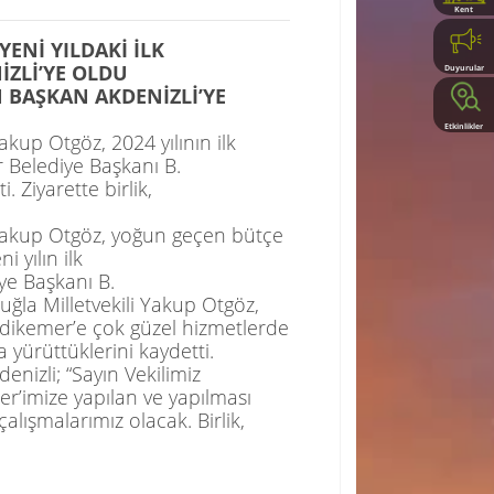
Kent
Rehberi
YENİ
YILDAKİ
İLK
İZLİ’YE OLDU
Duyurular
N BAŞKAN AKDENİZLİ’YE
Etkinlikler
 Yakup
Otgöz
, 2024 yılının ilk
r
Belediye Başkanı B.
i. Ziyarette birlik,
 Yakup
Otgöz
, yoğun geçen bütçe
 yılın ilk
ye Başkanı B.
uğla Milletvekili Yakup
Otgöz
,
dikemer’e
çok güzel hizmetlerde
a yürüttüklerini kaydetti.
enizli; “Sayın Vekilimiz
er’imize
yapılan ve yapılması
çalışmalarımız olacak. Birlik,