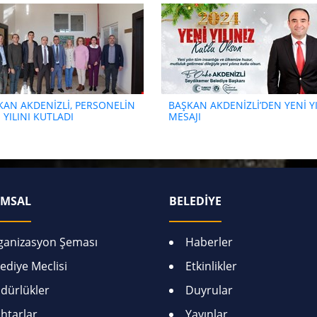
KAN AKDENİZLİ, PERSONELİN
BAŞKAN AKDENİZLİ’DEN YENİ YI
 YILINI KUTLADI
MESAJI
MSAL
BELEDİYE
ganizasyon Şeması
Haberler
ediye Meclisi
Etkinlikler
dürlükler
Duyrular
htarlar
Yayınlar