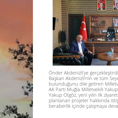
Önder
Akdenizli’y
e
gerçekleştird
Başkan
Akdenizli’nin
ve tüm
Sey
bulunduğunu dile getiren Milletv
AK Parti Muğla Milletvekili Yaku
Yakup
Otgöz
, yeni yılın ilk ziyar
planlanan projeler hakkında isti
beraberlik içinde çalışmaya dev