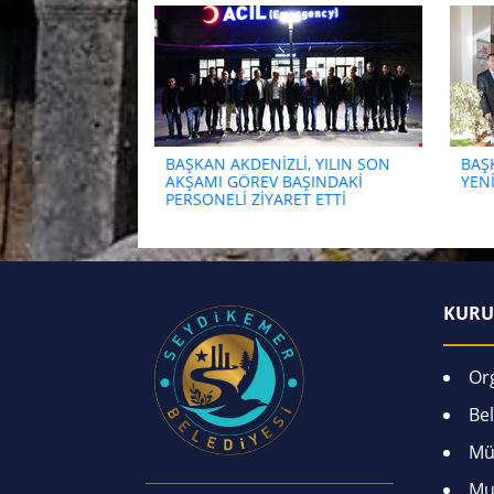
BAŞKAN AKDENİZLİ, YILIN SON
BAŞ
AKŞAMI GÖREV BAŞINDAKİ
YENİ
PERSONELİ ZİYARET ETTİ
KURU
Or
Bel
Mü
Mu