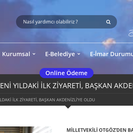
Kurumsal
E-Belediye
E-İmar Durum
Online Ödeme
ENİ YILDAKİ İLK ZİYARETİ, BAŞKAN AKDE
LDAKİ İLK ZİYARETİ, BAŞKAN AKDENİZLİ’YE OLDU
MİLLETVEKİLİ OTGÖZ’DEN B