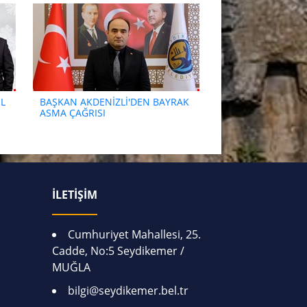
L
BAŞKAN AKDENİZLİ'DEN BAYRAK
ASMA ÇAĞRISI
İLETİŞİM
Cumhuriyet Mahallesi, 25.
Cadde, No:5 Seydikemer /
MUĞLA
bilgi@seydikemer.bel.tr