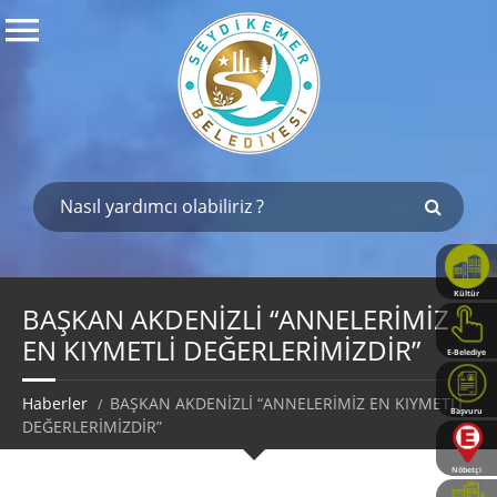
Kültür
Haritası
BAŞKAN AKDENİZLİ “ANNELERİMİZ
EN KIYMETLİ DEĞERLERİMİZDİR”
E-Belediye
Haberler
BAŞKAN AKDENİZLİ “ANNELERİMİZ EN KIYMETLİ
Başvuru
DEĞERLERİMİZDİR”
Rehberi
Nöbetçi
Eczaneler