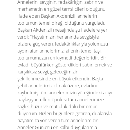
Annelerin; sevginin, fedakârlığın, sabrın ve
merhametin en güzel temsilcileri olduğunu
ifade eden Başkan Akdenizli, annelerin
toplumun temel direği olduğunu vurguladı.
Başkan Akdenizli mesajında şu ifadelere yer
verdi: “Hayatımızın her anında sevgisiyle
bizlere güç veren, fedakârlıklarıyla yolumuzu
aydınlatan annelerimiz; ailenin temel taşı,
toplumumuzun en kıymetli değerleridir. Bir
evladı büyütürken gösterdikleri sabır, emek ve
karşılıksız sevgi, geleceğimizin
şekillenmesinde en büyük etkendir. Başta
şehit annelerimiz olmak üzere, evladını
kaybetmiş tüm annelerimizin yüreğindeki acıyı
paylaşıyor; elleri öpülesi tüm annelerimize
sağlık, huzur ve mutluluk dolu bir ömür
diliyorum. Bizleri bugünlere getiren, dualarıyla
hayatımıza yön veren tüm annelerimizin
Anneler Günü’nü en kalbi duygularımla