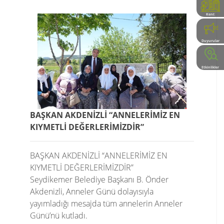
Kent
Rehberi
Duyurular
Etkinlikler
BAŞKAN AKDENİZLİ “ANNELERİMİZ EN
KIYMETLİ DEĞERLERİMİZDİR”
BAŞKAN AKDENİZLİ “ANNELERİMİZ EN
KIYMETLİ DEĞERLERİMİZDİR”
Seydikemer Belediye Başkanı B. Önder
Akdenizli, Anneler Günü dolayısıyla
yayımladığı mesajda tüm annelerin Anneler
Günü’nü kutladı.