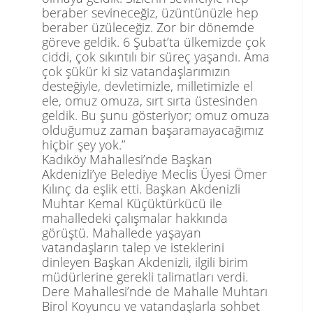
beraber sevineceğiz, üzüntünüzle hep
beraber üzüleceğiz. Zor bir dönemde
göreve geldik. 6 Şubat’ta ülkemizde çok
ciddi, çok sıkıntılı bir süreç yaşandı. Ama
çok şükür ki siz vatandaşlarımızın
desteğiyle, devletimizle, milletimizle el
ele, omuz omuza, sırt sırta üstesinden
geldik. Bu şunu gösteriyor; omuz omuza
olduğumuz zaman başaramayacağımız
hiçbir şey yok.”
Kadıköy Mahallesi’nde Başkan
Akdenizli’ye
Belediye Meclis Üyesi Ömer
Kılınç
da eşlik etti. Başkan Akdenizli
Muhtar
Kemal Küçüktürkücü
ile
mahalledeki çalışmalar hakkında
görüştü. Mahallede yaşayan
vatandaşların talep ve isteklerini
dinleyen Başkan Akdenizli, ilgili birim
müdürlerine gerekli talimatları verdi.
Dere Mahallesi’nde de Mahalle Muhtarı
Birol Koyuncu ve vatandaşlarla sohbet