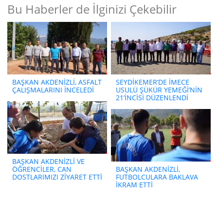
Bu Haberler de İlginizi Çekebilir
BAŞKAN AKDENİZLİ, ASFALT
SEYDİKEMER’DE İMECE
ÇALIŞMALARINI İNCELEDİ
USULÜ ŞÜKÜR YEMEĞİ’NİN
21’İNCİSİ DÜZENLENDİ
BAŞKAN AKDENİZLİ VE
ÖĞRENCİLER, CAN
BAŞKAN AKDENİZLİ,
DOSTLARIMIZI ZİYARET ETTİ
FUTBOLCULARA BAKLAVA
İKRAM ETTİ