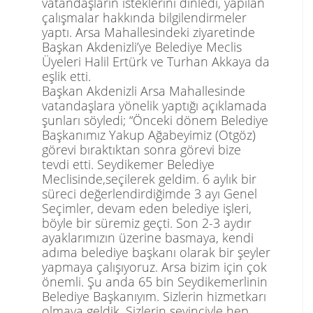
vatandaşların isteklerini dinledi, yapılan
çalışmalar hakkında bilgilendirmeler
yaptı.
Arsa Mahallesindeki ziyaretinde
Başkan Akdenizli’ye Belediye Meclis
Üyeleri Halil Ertürk ve Turhan Akkaya da
eş
l
i
k
etti.
Başkan Akdenizli Arsa Mahallesinde
vatandaşlara yönelik yaptığı açıklamada
şunları söyledi; “Önceki dönem Belediye
Başkanımız Yakup Ağabeyimiz (Otgöz)
görevi bıraktıktan sonra görevi bize
tevdi etti. Seydikemer Belediye
Meclisinde
,
seçilerek geldim. 6 aylık bir
süreci değerlendirdiğimde 3 ayı Genel
Seçimler, devam eden belediye işleri,
böyle bir süremiz geçti. Son 2-3 aydır
ayaklarımızın üzerine basmaya, kendi
adıma belediye başkanı olarak bir şeyler
yapmaya çalışıyoruz. Arsa bizim için çok
önemli.
Şu anda 65 bin Seydikemerlinin
Belediye Başkanıyım. Sizlerin hizmetkarı
olmaya geldik.
Sizlerin sevinciyle hep