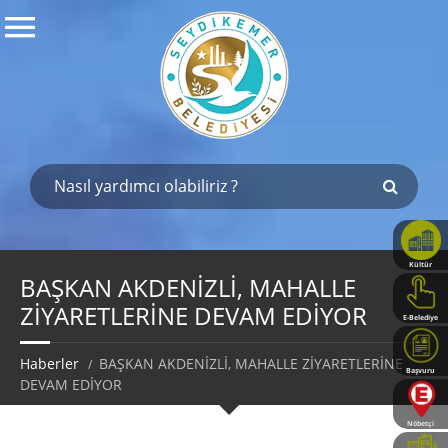
Kültür
Haritası
BAŞKAN AKDENİZLİ, MAHALLE
ZİYARETLERİNE DEVAM EDİYOR
E-Belediye
Haberler
BAŞKAN AKDENİZLİ, MAHALLE ZİYARETLERİNE
Başvuru
DEVAM EDİYOR
Rehberi
Nöbetçi
Eczaneler