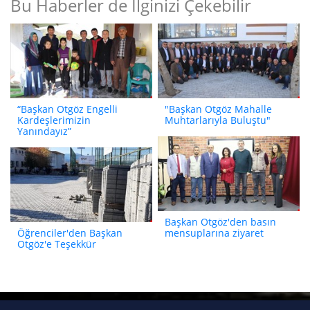
Bu Haberler de İlginizi Çekebilir
“Başkan Otgöz Engelli
"Başkan Otgöz Mahalle
Kardeşlerimizin
Muhtarlarıyla Buluştu"
Yanındayız”
Başkan Otgöz'den basın
Öğrenciler'den Başkan
mensuplarına ziyaret
Otgöz'e Teşekkür