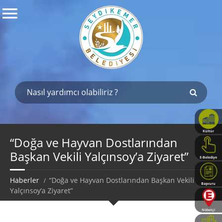
Kültür
Haritası
“Doğa ve Hayvan Dostlarından
Başkan Vekili Yalçınsoy’a Ziyaret”
E-Belediye
Haberler
“Doğa ve Hayvan Dostlarından Başkan Vekili
Başvuru
Yalçınsoy’a Ziyaret”
Rehberi
Nöbetçi
Eczaneler