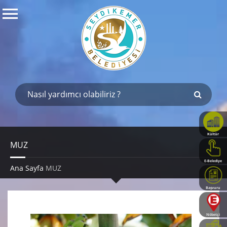
Kültür
Haritası
MUZ
E-Belediye
Ana Sayfa
MUZ
Başvuru
Rehberi
Nöbetçi
Eczaneler