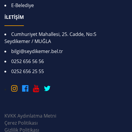
E-Belediye
İLETİŞİM
Cumhuriyet Mahallesi, 25. Cadde, No:5
Seydikemer / MUĞLA
bilgi@seydikemer.bel.tr
0252 656 56 56
0252 656 25 55
KVKK Aydınlatma Metni
Çerez Politikası
Gizlilik Politikası