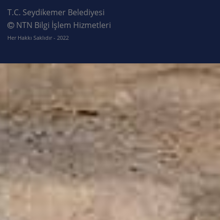
T.C. Seydikemer Belediyesi
NTN Bilgi İşlem Hizmetleri
Her Hakkı Saklıdır - 2022