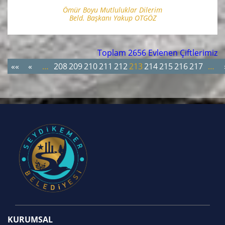
Ömür Boyu Mutluluklar Dilerim
Beld. Başkanı Yakup OTGÖZ
Toplam 2656 Evlenen Çiftlerimiz
««
«
…
208
209
210
211
212
213
214
215
216
217
…
KURUMSAL