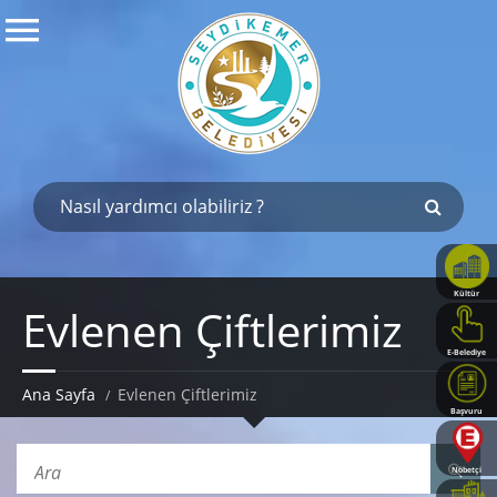
Kültür
Evlenen Çiftlerimiz
Haritası
E-Belediye
Ana Sayfa
Evlenen Çiftlerimiz
Başvuru
Rehberi
Nöbetçi
Eczaneler