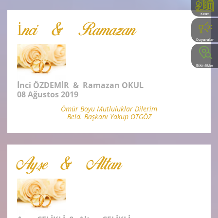
Kent
Rehberi
İnci & Ramazan
Duyurular
Etkinlikler
İnci ÖZDEMİR & Ramazan OKUL
08 Ağustos 2019
Ömür Boyu Mutluluklar Dilerim
Beld. Başkanı Yakup OTGÖZ
Ayşe & Altan