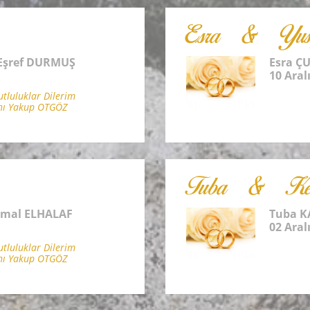
Esra & Yus
Eşref DURMUŞ
Esra 
10 Aral
luluklar Dilerim
nı Yakup OTGÖZ
Tuba & Ke
emal ELHALAF
Tuba K
02 Aral
luluklar Dilerim
nı Yakup OTGÖZ