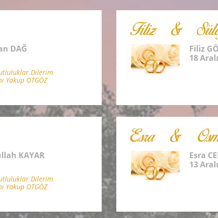
Filiz & Sül
an DAĞ
Filiz 
18 Aral
luluklar Dilerim
nı Yakup OTGÖZ
Esra & Osm
llah KAYAR
Esra C
13 Aral
luluklar Dilerim
nı Yakup OTGÖZ