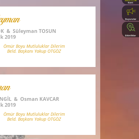
Kent
Rehberi
eyman
Duyurular
GÖK & Süleyman TOSUN
ık 2019
Etkinlikler
Ömür Boyu Mutluluklar Dilerim
Beld. Başkanı Yakup OTGÖZ
an
ENGİL & Osman KAVCAR
ık 2019
Ömür Boyu Mutluluklar Dilerim
Beld. Başkanı Yakup OTGÖZ