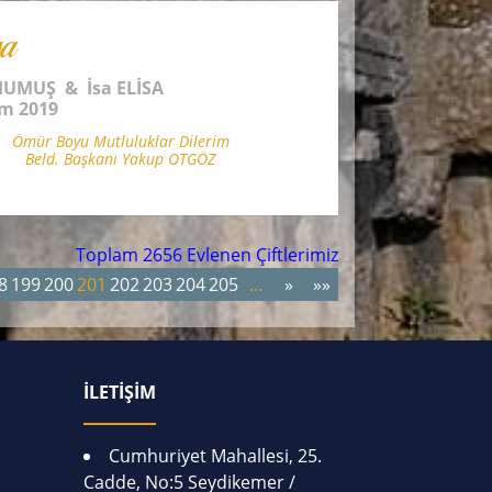
a
HUMUŞ & İsa ELİSA
ım 2019
Ömür Boyu Mutluluklar Dilerim
Beld. Başkanı Yakup OTGÖZ
Toplam 2656 Evlenen Çiftlerimiz
8
199
200
201
202
203
204
205
…
»
»»
İLETİŞİM
Cumhuriyet Mahallesi, 25.
Cadde, No:5 Seydikemer /