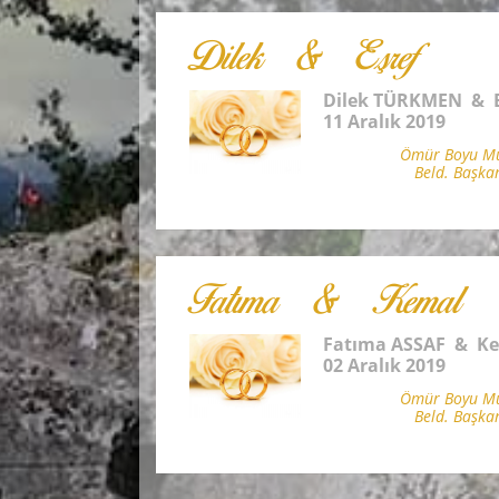
Dilek & Eşref
Dilek TÜRKMEN & 
11 Aralık 2019
Ömür Boyu Mut
Beld. Başka
Fatıma & Kemal
Fatıma ASSAF & K
02 Aralık 2019
Ömür Boyu Mut
Beld. Başka