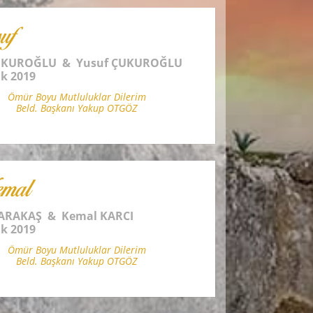
uf
ÇUKUROĞLU & Yusuf ÇUKUROĞLU
ık 2019
Ömür Boyu Mutluluklar Dilerim
Beld. Başkanı Yakup OTGÖZ
mal
ARAKAŞ & Kemal KARCI
ık 2019
Ömür Boyu Mutluluklar Dilerim
Beld. Başkanı Yakup OTGÖZ