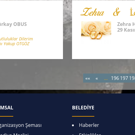
Zehra & İs
ürkay OBUS
Zehra 
29 Kas
luluklar Dilerim
nı Yakup OTGÖZ
««
«
…
196
197
19
MSAL
BELEDİYE
ganizasyon Şeması
Haberler