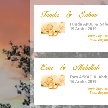
Funda & Şaban
Funda APUL & Şab
19 Aralık 2019
Ömür Boyu Mut
Beld. Başka
Esra & Abdullah
Esra AYKAÇ & Abdu
16 Aralık 2019
Ömür Boyu Mut
Beld. Başka