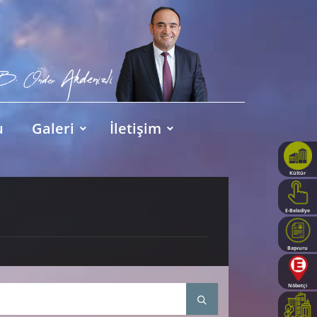
u
Galeri
İletişim
Kültür
Haritası
E-Belediye
Başvuru
Rehberi
Nöbetçi
Eczaneler