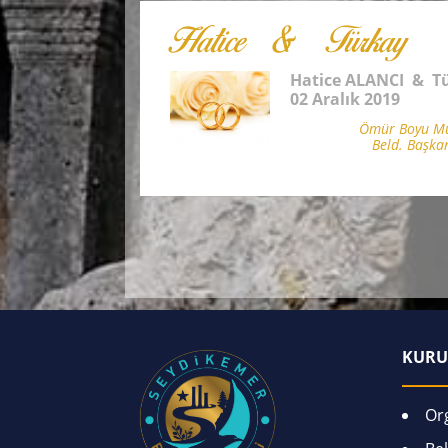
Hatice & Türkay
Hatice ALANCI & T
02 Aralık 2019
Ömür Boyu Mut
Beld. Başka
KURU
Or