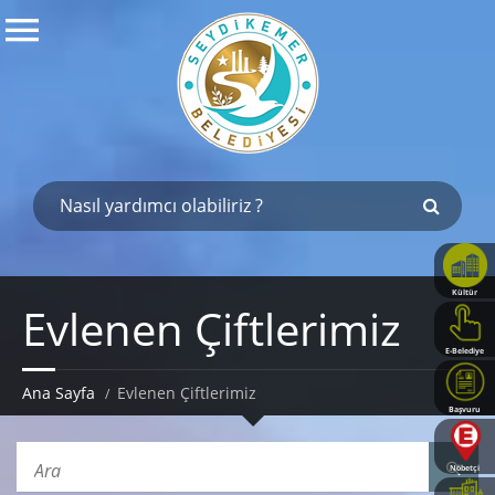
Kültür
Evlenen Çiftlerimiz
Haritası
E-Belediye
Ana Sayfa
Evlenen Çiftlerimiz
Başvuru
Rehberi
Nöbetçi
Eczaneler