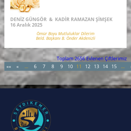
DENİZ GÜNGÖR & KADİR RAMAZAN ŞİMŞEK
16 Aralık 2025
Ömür Boyu Mutluluklar Dilerim
Beld. Başkanı B. Önder Akdenizli
Toplam 2656 Evlenen Çiftlerimiz
««
«
…
6
7
8
9
10
11
12
13
14
15
…