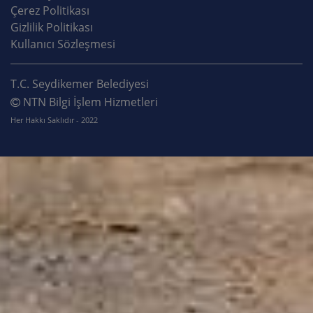
Çerez Politikası
Gizlilik Politikası
Kullanıcı Sözleşmesi
T.C. Seydikemer Belediyesi
NTN Bilgi İşlem Hizmetleri
Her Hakkı Saklıdır - 2022