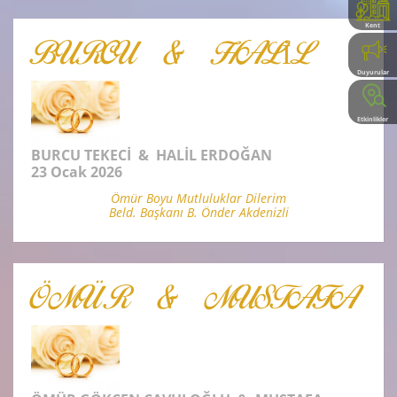
Kent
Rehberi
BURCU & HALİL
Duyurular
Etkinlikler
BURCU TEKECİ & HALİL ERDOĞAN
23 Ocak 2026
Ömür Boyu Mutluluklar Dilerim
Beld. Başkanı B. Önder Akdenizli
ÖMÜR & MUSTAFA