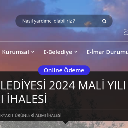
Kurumsal
E-Belediye
E-İmar Durum
Online Ödeme
EDİYESİ 2024 MALİ YIL
 İHALESİ
ARYAKIT ÜRÜNLERİ ALIMI İHALESİ