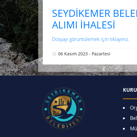
SEYDİKEMER BELED
ALIMI İHALESİ
Dosyayı görüntülemek için tıklayınız.
06 Kasım 2023 - Pazartesi
KURU
Or
Bel
Mü