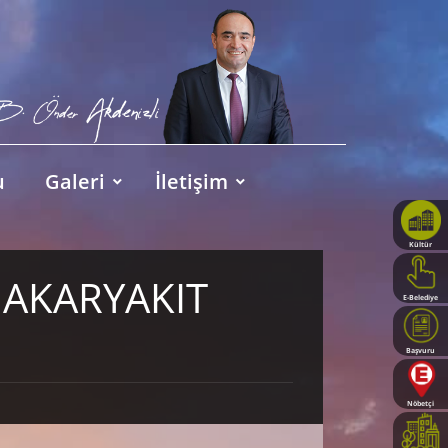
u
Galeri
İletişim
Kültür
Haritası
I AKARYAKIT
E-Belediye
Başvuru
Rehberi
Nöbetçi
Eczaneler