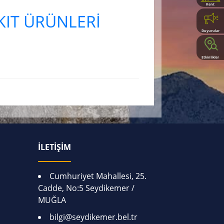
Kent
Rehberi
KIT ÜRÜNLERİ
Duyurular
Etkinlikler
İLETİŞİM
Cumhuriyet Mahallesi, 25.
Cadde, No:5 Seydikemer /
MUĞLA
bilgi@seydikemer.bel.tr