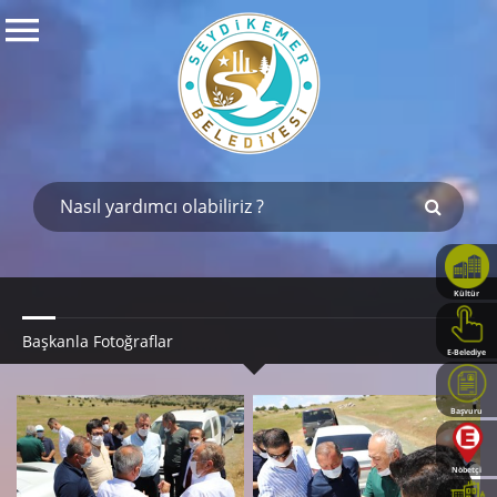
Kültür
Haritası
Başkanla Fotoğraflar
E-Belediye
Başvuru
Rehberi
Nöbetçi
Eczaneler