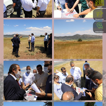
Kent
Rehberi
Duyurular
Etkinlikler