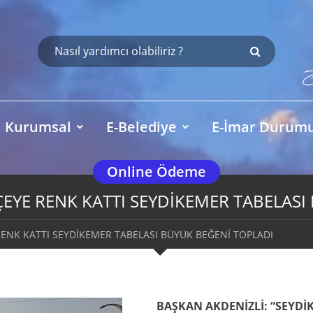
Kurumsal
E-Belediye
E-İmar Durum
Online Ödeme
LÇEYE RENK KATTI SEYDİKEMER TABELASI
RENK KATTI SEYDİKEMER TABELASI BÜYÜK BEĞENİ TOPLADI
BAŞKAN AKDENİZLİ: “SEYDİ