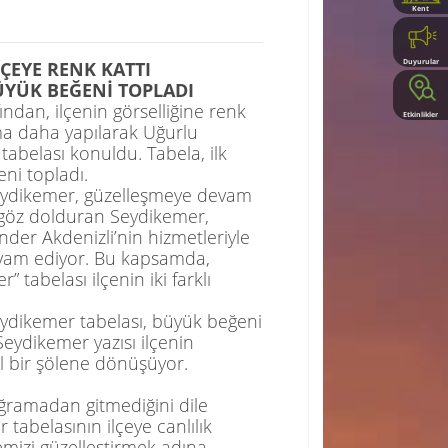
Kent
Rehberi
LÇEYE RENK KATTI
Duyurular
ÜYÜK BEĞENİ TOPLADI
ndan, ilçenin görselliğine renk
Etkinlikler
ma daha yapılarak Uğurlu
tabelası konuldu. Tabela, ilk
ni topladı.
Seydikemer, güzelleşmeye devam
a göz dolduran Seydikemer,
Önder
Akdenizli’nin
hizmetleriyle
vam ediyor. Bu kapsamda,
tabelası ilçenin iki farklı
ydikemer tabelası, büyük beğeni
Seydikemer yazısı ilçenin
el bir şölene dönüşüyor.
ramadan gitmediğini dile
tabelasının ilçeye canlılık
emizi güzelleştirmek adına