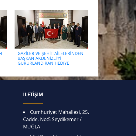
N
GAZİLER VE ŞEHİT AİLELERİNDEN
BAŞKAN AKDENİZLİ'Yİ
GURURLANDIRAN HEDİYE
İLETİŞİM
Cumhuriyet Mahallesi, 25.
Cadde, No:5 Seydikemer /
MUĞLA