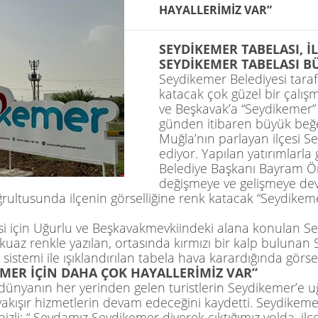
HAYALLERİMİZ VAR”
SEYDİKEMER TABELASI, İ
SEYDİKEMER TABELASI B
Seydikemer Belediyesi tarafı
katacak çok güzel bir çalış
ve
Beşkavak’a
“Seydikemer” 
günden itibaren büyük beğe
Muğla’nın parlayan ilçesi 
ediyor. Yapılan yatırımlarl
Belediye Başkanı Bayram 
değişmeye ve gelişmeye de
rultusunda ilçenin görselliğine renk katacak “Seydikemer” 
si için Uğurlu ve
Beşkavak
mevkiindeki alana konulan Se
kuaz renkle yazılan, ortasında kırmızı bir kalp bulunan 
k sistemi ile ışıklandırılan tabela hava karardığında görs
EMER İÇİN DAHA ÇOK HAYALLERİMİZ VAR”
e dünyanın her yerinden gelen turistlerin
Seydikemer’e
uğ
yakışır hizmetlerin devam edeceğini kaydetti. Seydikemer 
zli; “ Sevdamız Seydikemer diyerek çıktığımız yolda, ilç