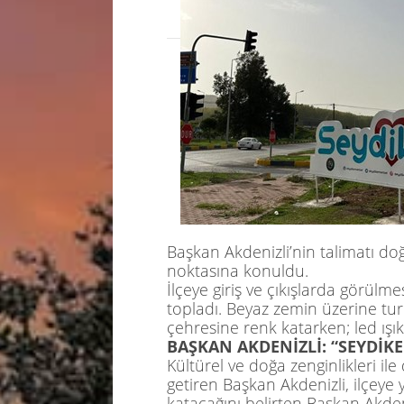
Başkan
Akdenizli’nin
talimatı doğ
noktasına konuldu.
İlçeye giriş ve çıkışlarda görülme
topladı. Beyaz zemin üzerine tur
çehresine renk katarken;
led
ışı
BAŞKAN AKDENİZLİ: “SEYDİK
Kültürel ve doğa zengin
lik
leri il
getiren Başkan Akdenizli, ilçeye 
katacağını belirten Başkan Akdeni