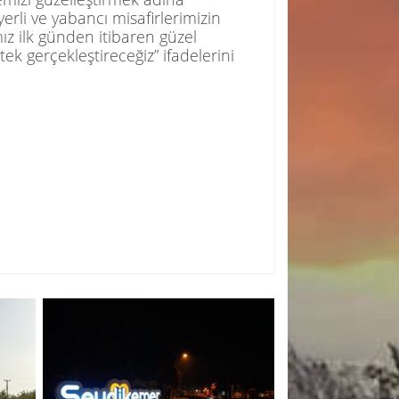
erli ve yabancı misafirlerimizin
ız ilk günden itibaren güzel
tek gerçekleştireceğiz” ifadelerini