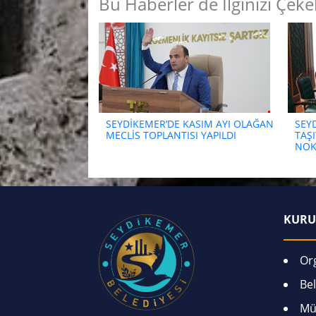
Bu Haberler de İlginizi Çekeb
SEYDİKEMER’DE KASIM AYI OLAĞAN
SEYD
MECLİS TOPLANTISI YAPILDI
TAŞ
NOK
KURU
Or
Bel
Mü