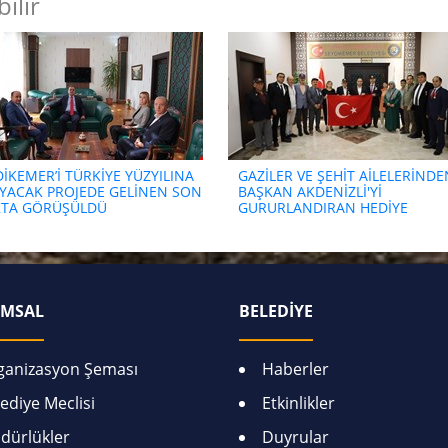
ilir
İKEMER’İ TÜRKİYE YÜZYILINA
GAZİLER VE ŞEHİT AİLELERİNDE
IYACAK PROJEDE GELİNEN SON
BAŞKAN AKDENİZLİ'Yİ
TA GÖRÜŞÜLDÜ
GURURLANDIRAN HEDİYE
MSAL
BELEDİYE
ganizasyon Şeması
Haberler
ediye Meclisi
Etkinlikler
dürlükler
Duyrular