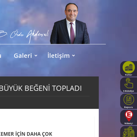
u
Galeri
İletişim
Kültür
Haritası
 BÜYÜK BEĞENİ TOPLADI
E-Belediye
Başvuru
Rehberi
Nöbetçi
Eczaneler
KEMER İÇİN DAHA ÇOK