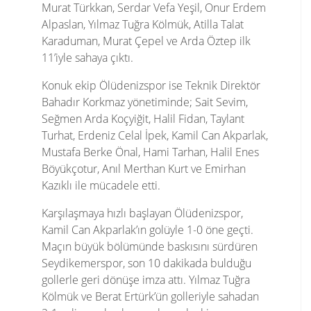
Murat Türkkan, Serdar Vefa Yeşil, Onur Erdem
Alpaslan, Yılmaz Tuğra Kölmük, Atilla Talat
Karaduman, Murat Çepel ve Arda Öztep ilk
11’iyle sahaya çıktı.
Konuk ekip Ölüdenizspor ise Teknik Direktör
Bahadır Korkmaz yönetiminde; Sait Sevim,
Seğmen Arda Koçyiğit, Halil Fidan, Taylant
Turhat, Erdeniz Celal İpek, Kamil Can Akparlak,
Mustafa Berke Önal, Hami Tarhan, Halil Enes
Böyükçotur, Anıl Merthan Kurt ve Emirhan
Kazıklı ile mücadele etti.
Karşılaşmaya hızlı başlayan Ölüdenizspor,
Kamil Can Akparlak’ın golüyle 1-0 öne geçti.
Maçın büyük bölümünde baskısını sürdüren
Seydikemerspor, son 10 dakikada bulduğu
gollerle geri dönüşe imza attı. Yılmaz Tuğra
Kölmük ve Berat Ertürk’ün golleriyle sahadan