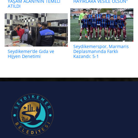
YAŞAM ALANI’NIN TEMELİ
HAYIRLARA VESİLE OLSUN”
ATILDI
Seydikemerspor, Marmaris
Seydikemer’de Gıda ve
Deplasmanında Farklı
Hijyen Denetimi
Kazandı: 5-1