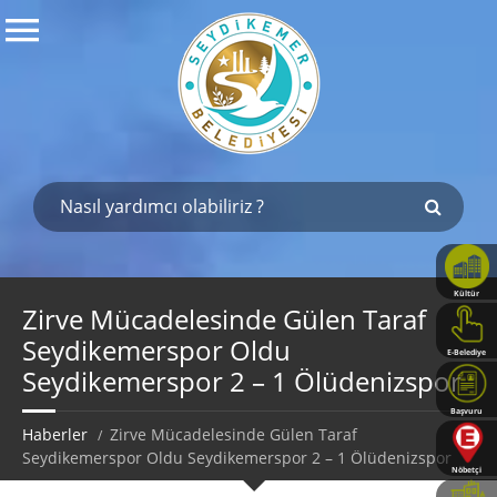
Kültür
Haritası
Zirve Mücadelesinde Gülen Taraf
Seydikemerspor Oldu
E-Belediye
Seydikemerspor 2 – 1 Ölüdenizspor
Başvuru
Rehberi
Haberler
Zirve Mücadelesinde Gülen Taraf
Seydikemerspor Oldu Seydikemerspor 2 – 1 Ölüdenizspor
Nöbetçi
Eczaneler