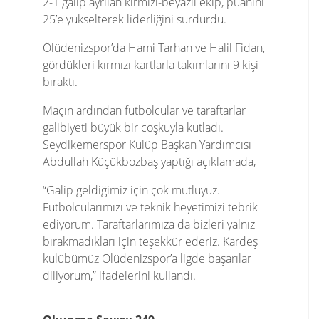
2-1 galip ayrılan kırmızı-beyazlı ekip, puanını
25’e yükselterek liderliğini sürdürdü.
Ölüdenizspor’da Hami Tarhan ve Halil Fidan,
gördükleri kırmızı kartlarla takımlarını 9 kişi
bıraktı.
Maçın ardından futbolcular ve taraftarlar
galibiyeti büyük bir coşkuyla kutladı.
Seydikemerspor Kulüp Başkan Yardımcısı
Abdullah Küçükbozbaş yaptığı açıklamada,
“Galip geldiğimiz için çok mutluyuz.
Futbolcularımızı ve teknik heyetimizi tebrik
ediyorum. Taraftarlarımıza da bizleri yalnız
bırakmadıkları için teşekkür ederiz. Kardeş
kulübümüz Ölüdenizspor’a ligde başarılar
diliyorum,” ifadelerini kullandı.