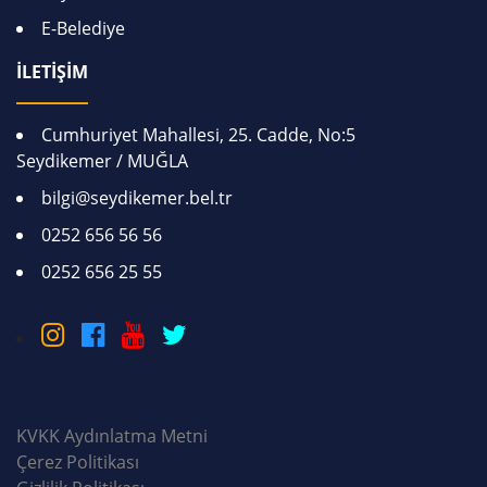
E-Belediye
İLETİŞİM
Cumhuriyet Mahallesi, 25. Cadde, No:5
Seydikemer / MUĞLA
bilgi@seydikemer.bel.tr
0252 656 56 56
0252 656 25 55
KVKK Aydınlatma Metni
Çerez Politikası