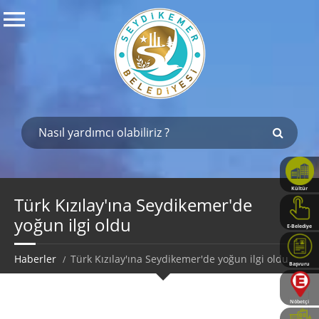
Kültür
Haritası
Türk Kızılay'ına Seydikemer'de
yoğun ilgi oldu
E-Belediye
Haberler
Türk Kızılay'ına Seydikemer'de yoğun ilgi oldu
Başvuru
Rehberi
Nöbetçi
Eczaneler