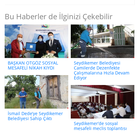
Bu Haberler de İlginizi Çekebilir
BAŞKAN OTGÖZ SOSYAL
Seydikemer Belediyesi
MESAFELİ NİKAH KIYDI
Camilerde Dezenfekte
Çalışmalarına Hızla Devam
Ediyor
İsmail Dede’ye Seydikemer
Belediyesi Sahip Çıktı
Seydikemer’de sosyal
mesafeli meclis toplantısı