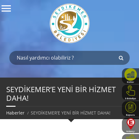
Kültür
Haritası
SEYDİKEMER’E YENİ BİR HİZMET
DAHA!
E-Belediye
Haberler
SEYDİKEMER’E YENİ BİR HİZMET DAHA!
Başvuru
Rehberi
Nöbetçi
Eczaneler