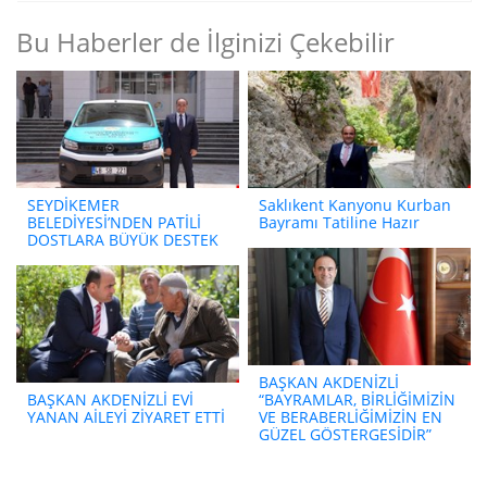
Bu Haberler de İlginizi Çekebilir
SEYDİKEMER
Saklıkent Kanyonu Kurban
BELEDİYESİ’NDEN PATİLİ
Bayramı Tatiline Hazır
DOSTLARA BÜYÜK DESTEK
BAŞKAN AKDENİZLİ
BAŞKAN AKDENİZLİ EVİ
“BAYRAMLAR, BİRLİĞİMİZİN
YANAN AİLEYİ ZİYARET ETTİ
VE BERABERLİĞİMİZİN EN
GÜZEL GÖSTERGESİDİR”