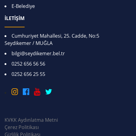
E-Belediye
İLETİŞİM
Cumhuriyet Mahallesi, 25. Cadde, No:5
Seydikemer / MUĞLA
bilgi@seydikemer.bel.tr
0252 656 56 56
0252 656 25 55
KVKK Aydınlatma Metni
Çerez Politikası
Gizlilik Politikası