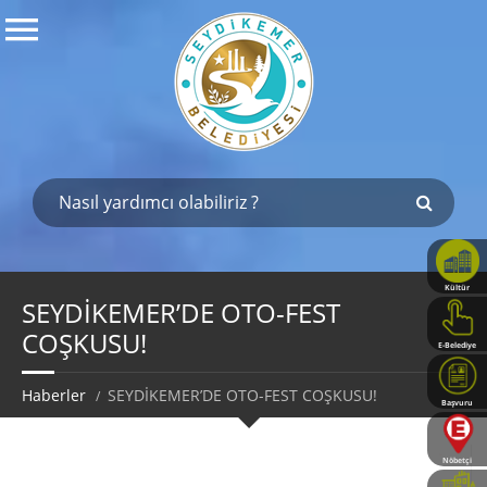
Kültür
Haritası
SEYDİKEMER’DE OTO-FEST
COŞKUSU!
E-Belediye
Haberler
SEYDİKEMER’DE OTO-FEST COŞKUSU!
Başvuru
Rehberi
Nöbetçi
Eczaneler