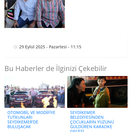
29 Eylül 2025 - Pazartesi - 11:15
Bu Haberler de İlginizi Çekebilir
OTOMOBİL VE MODİFİYE
SEYDİKEMER
TUTKUNLARI
BELEDİYESİNDEN
SEYDİKEMER’DE
ÇOCUKLARIN YÜZÜNÜ
BULUŞACAK
GÜLDÜREN KARAOKE
GECESİ