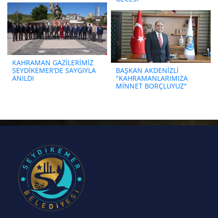
KAHRAMAN GAZİLERİMİZ
SEYDİKEMER’DE SAYGIYLA
BAŞKAN AKDENİZLİ
ANILDI
"KAHRAMANLARIMIZA
MİNNET BORÇLUYUZ"