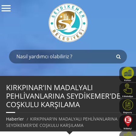
Kültür
Haritası
KIRKPINAR'IN MADALYALI
PEHLİVANLARINA SEYDİKEMER'DE
E-Belediye
COŞKULU KARŞILAMA
Başvuru
Rehberi
Haberler
KIRKPINAR'IN MADALYALI PEHLİVANLARINA
SEYDİKEMER'DE COŞKULU KARŞILAMA
Nöbetçi
Eczaneler