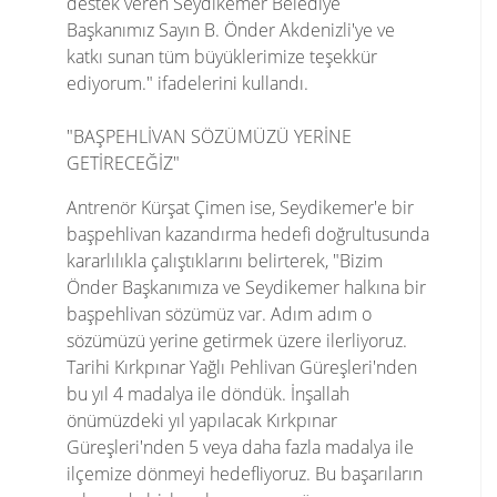
destek veren Seydikemer Belediye
Başkanımız Sayın B. Önder Akdenizli'ye ve
katkı sunan tüm büyüklerimize teşekkür
ediyorum." ifadelerini kullandı.
"BAŞPEHLİVAN SÖZÜMÜZÜ YERİNE
GETİRECEĞİZ"
Antrenör Kürşat Çimen ise, Seydikemer'e bir
başpehlivan kazandırma hedefi doğrultusunda
kararlılıkla çalıştıklarını belirterek, "Bizim
Önder Başkanımıza ve Seydikemer halkına bir
başpehlivan sözümüz var. Adım adım o
sözümüzü yerine getirmek üzere ilerliyoruz.
Tarihi Kırkpınar Yağlı Pehlivan Güreşleri'nden
bu yıl 4 madalya ile döndük. İnşallah
önümüzdeki yıl yapılacak Kırkpınar
Güreşleri'nden 5 veya daha fazla madalya ile
ilçemize dönmeyi hedefliyoruz. Bu başarıların