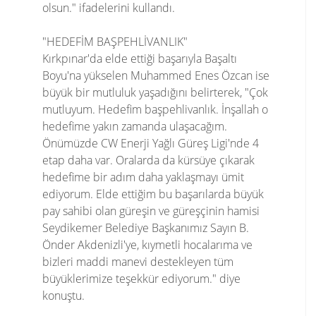
olsun." ifadelerini kullandı.
"HEDEFİM BAŞPEHLİVANLIK"
Kırkpınar'da elde ettiği başarıyla Başaltı
Boyu'na yükselen Muhammed Enes Özcan ise
büyük bir mutluluk yaşadığını belirterek, "Çok
mutluyum. Hedefim başpehlivanlık. İnşallah o
hedefime yakın zamanda ulaşacağım.
Önümüzde CW Enerji Yağlı Güreş Ligi'nde 4
etap daha var. Oralarda da kürsüye çıkarak
hedefime bir adım daha yaklaşmayı ümit
ediyorum. Elde ettiğim bu başarılarda büyük
pay sahibi olan güreşin ve güreşçinin hamisi
Seydikemer Belediye Başkanımız Sayın B.
Önder Akdenizli'ye, kıymetli hocalarıma ve
bizleri maddi manevi destekleyen tüm
büyüklerimize teşekkür ediyorum." diye
konuştu.