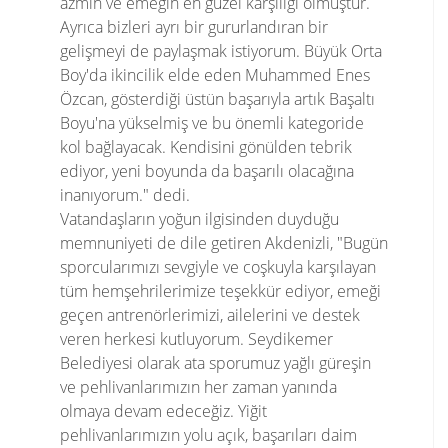
azmin ve emeğin en güzel karşılığı olmuştur.
Ayrıca bizleri ayrı bir gururlandıran bir
gelişmeyi de paylaşmak istiyorum. Büyük Orta
Boy'da ikincilik elde eden Muhammed Enes
Özcan, gösterdiği üstün başarıyla artık Başaltı
Boyu'na yükselmiş ve bu önemli kategoride
kol bağlayacak. Kendisini gönülden tebrik
ediyor, yeni boyunda da başarılı olacağına
inanıyorum." dedi.
Vatandaşların yoğun ilgisinden duyduğu
memnuniyeti de dile getiren Akdenizli, "Bugün
sporcularımızı sevgiyle ve coşkuyla karşılayan
tüm hemşehrilerimize teşekkür ediyor, emeği
geçen antrenörlerimizi, ailelerini ve destek
veren herkesi kutluyorum. Seydikemer
Belediyesi olarak ata sporumuz yağlı güreşin
ve pehlivanlarımızın her zaman yanında
olmaya devam edeceğiz. Yiğit
pehlivanlarımızın yolu açık, başarıları daim