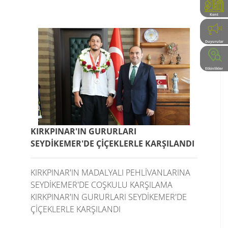
Kent
Rehberi
Duyurular
Etkinlikler
KIRKPINAR'IN GURURLARI
SEYDİKEMER'DE ÇİÇEKLERLE KARŞILANDI
KIRKPINAR'IN MADALYALI PEHLİVANLARINA
SEYDİKEMER'DE COŞKULU KARŞILAMA
KIRKPINAR'IN GURURLARI SEYDİKEMER'DE
ÇİÇEKLERLE KARŞILANDI