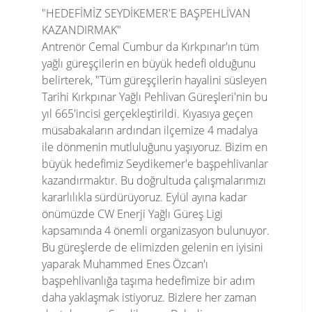
"HEDEFİMİZ SEYDİKEMER'E BAŞPEHLİVAN
KAZANDIRMAK"
Antrenör Cemal Cumbur da Kırkpınar'ın tüm
yağlı güreşçilerin en büyük hedefi olduğunu
belirterek, "Tüm güreşçilerin hayalini süsleyen
Tarihi Kırkpınar Yağlı Pehlivan Güreşleri'nin bu
yıl 665'incisi gerçekleştirildi. Kıyasıya geçen
müsabakaların ardından ilçemize 4 madalya
ile dönmenin mutluluğunu yaşıyoruz. Bizim en
büyük hedefimiz Seydikemer'e başpehlivanlar
kazandırmaktır. Bu doğrultuda çalışmalarımızı
kararlılıkla sürdürüyoruz. Eylül ayına kadar
önümüzde CW Enerji Yağlı Güreş Ligi
kapsamında 4 önemli organizasyon bulunuyor.
Bu güreşlerde de elimizden gelenin en iyisini
yaparak Muhammed Enes Özcan'ı
başpehlivanlığa taşıma hedefimize bir adım
daha yaklaşmak istiyoruz. Bizlere her zaman