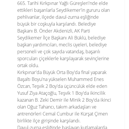
665. Tarihi Kırkpınar Yağlı Güreşleri'nde elde
ettikleri başarılarla Seydikemer'in gururu olan
pehlivanlar, ilçede davul-zurna eşliğinde
büyük bir coşkuyla karşılandı. Belediye
Başkanı B. Önder Akdenizli, AK Parti
Seydikemer İlçe Başkanı Ali Büklü, belediye
başkan yardımcıları, meclis üyeleri, belediye
personeli ve çok sayıda vatandaş, başarılı
sporcuları çiçeklerle karşılayarak sevinçlerine
ortak oldu.
Kırkpınar'da Büyük Orta Boy'da final yaparak
Başaltı Boyu'na yükselen Muhammed Enes
Özcan, Teşvik 2 Boy'da üçüncülük elde eden
Yusuf Ziya Ataçoğlu, Teşvik 1 Boy'da ikincilik
kazanan B. Zeki Demir ile Minik 2 Boy'da ikinci
olan Oğuz Tahancı, takım arkadaşları ve
antrenörleri Cemal Cumbur ile Kürşat Çimen
birlikte ilçe girişinde karşılandı.
Davul-zurna eşliğinde başlayan kutlamalarda