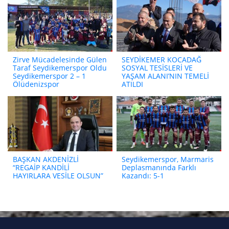
Zirve Mücadelesinde Gülen
SEYDİKEMER KOCADAĞ
Taraf Seydikemerspor Oldu
SOSYAL TESİSLERİ VE
Seydikemerspor 2 – 1
YAŞAM ALANI’NIN TEMELİ
Ölüdenizspor
ATILDI
BAŞKAN AKDENİZLİ
Seydikemerspor, Marmaris
“REGAİP KANDİLİ
Deplasmanında Farklı
HAYIRLARA VESİLE OLSUN”
Kazandı: 5-1