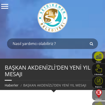
Kültür
Haritası
BAŞKAN AKDENİZLİ'DEN YENİ YIL
MESAJI
E-Belediye
Haberler
BAŞKAN AKDENİZLİ'DEN YENİ YIL MESAJI
Başvuru
Rehberi
Nöbetçi
Eczaneler