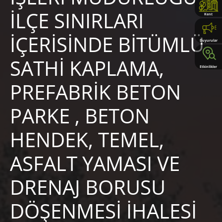
İLÇE SINIRLARI
Kent
Rehberi
İÇERİSİNDE BİTÜMLÜ
Duyurular
SATHİ KAPLAMA,
Etkinlikler
PREFABRİK BETON
PARKE , BETON
HENDEK, TEMEL,
ASFALT YAMASI VE
DRENAJ BORUSU
DÖŞENMESİ İHALESİ