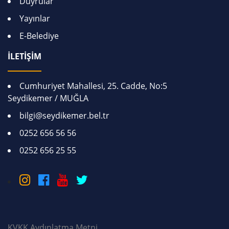
Duyrular
Yayınlar
E-Belediye
İLETİŞİM
Cumhuriyet Mahallesi, 25. Cadde, No:5
Seydikemer / MUĞLA
bilgi@seydikemer.bel.tr
0252 656 56 56
0252 656 25 55
KVKK Aydınlatma Metni