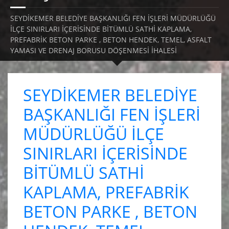
SEYDİKEMER BELEDİYE BAŞKANLIĞI FEN İŞLERİ MÜDÜRLÜĞÜ
İLÇE SINIRLARI İÇERİSİNDE BİTÜMLÜ SATHİ KAPLAMA,
PREFABRİK BETON PARKE , BETON HENDEK, TEMEL, ASFALT
YAMASI VE DRENAJ BORUSU DÖŞENMESİ İHALESİ
SEYDİKEMER BELEDİYE
BAŞKANLIĞI FEN İŞLERİ
MÜDÜRLÜĞÜ İLÇE
SINIRLARI İÇERİSİNDE
BİTÜMLÜ SATHİ
KAPLAMA, PREFABRİK
BETON PARKE , BETON