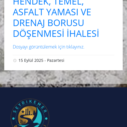
HENDEK, TEMEL,
ASFALT YAMASI VE
DRENAJ BORUSU
DÖŞENMESİ İHALESİ
Dosyayı görüntülemek için tıklayınız.
15 Eylül 2025 - Pazartesi