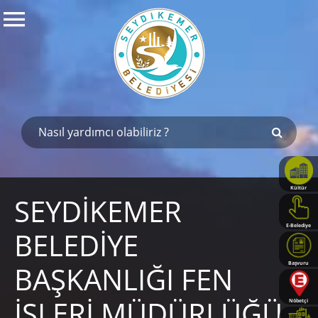
Kültür
SEYDİKEMER
Haritası
E-Belediye
BELEDİYE
BAŞKANLIĞI FEN
Başvuru
Rehberi
İŞLERİ MÜDÜRLÜĞÜ
Nöbetçi
Eczaneler